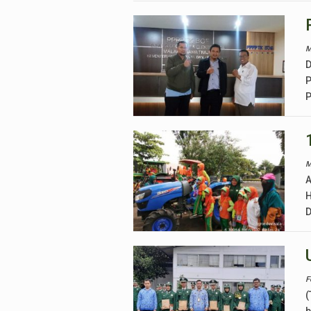
M
D
P
P
M
A
H
D
F
(