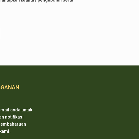
antapkan kualitas pengabdian serta
GGANAN
mail anda untuk
 notifikasi
 pembaharuan
 kami.