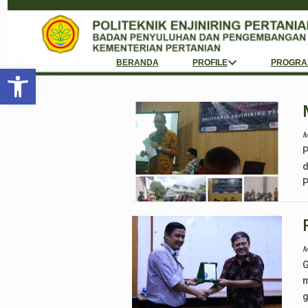
BERANDA
PROFILE
PROGRA
Open toolbar
M
P
d
P
M
G
m
g