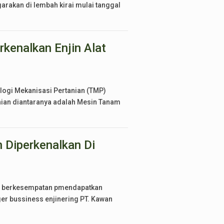
arakan di lembah kirai mulai tanggal
kenalkan Enjin Alat
ogi Mekanisasi Pertanian (TMP)
anian diantaranya adalah Mesin Tanam
Diperkenalkan Di
0/2) berkesempatan pmendapatkan
er bussiness enjinering PT. Kawan