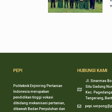
b
m
PEPI
HUBUNGI KAMI
Jl. Sinarmas Bo
Politeknik Enjiniring Pertanian
Situ Gadung Nom
Indonesia merupakan
Kec. Pagedanga
pendidikan tinggi vokasi
Tangerang, Ban
dibidang mekanisasi pertanian,
pepi.serpong@pe
dibawah Badan Penyuluhan dan