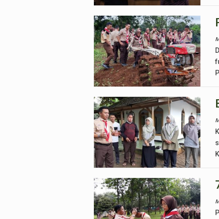
M
D
f
P
M
K
s
K
M
P