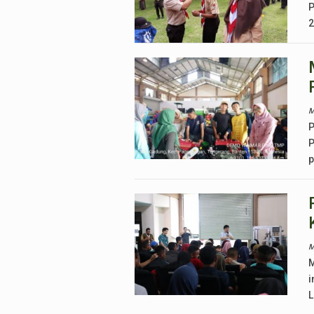
P
2
M
P
P
p
M
M
i
L