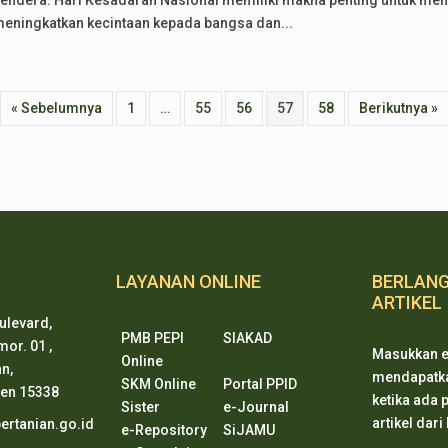
endera. Hari Kesadaran Nasional memiliki makna penting untuk mem
eningkatkan kecintaan kepada bangsa dan...
« Sebelumnya
1
…
55
56
57
58
Berikutnya »
LAYANAN ONLINE
BERLAN
ARTIKEL
ulevard,
PMB PEPI
SIAKAD
or. 01 ,
Masukkan e
Online
n,
mendapatkan
SKM Online
Portal PPID
ten 15338
ketika ada
Sister
e-Journal
artikel dari
rtanian.go.id
e-Repository
SiJAMU