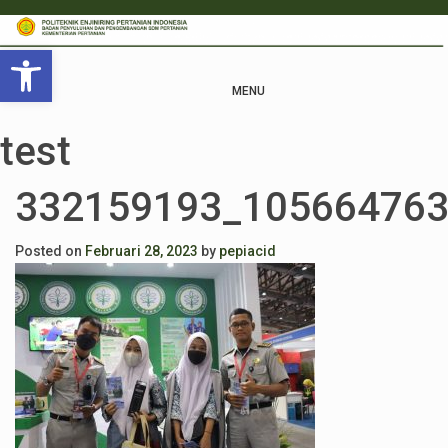
Open toolbar
MENU
test
332159193_10566476
Posted on
Februari 28, 2023
by
pepiacid