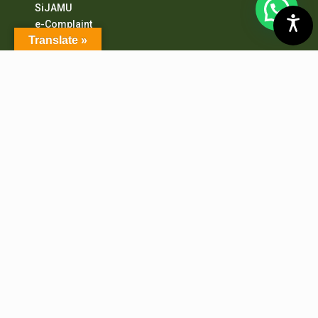
SiJAMU
e-Complaint
Translate »
BERLANGGANAN ARTIKEL
Masukkan email anda untuk mendapatkan notifikasi
ketika ada pembaharuan artikel dari kami.
Email*