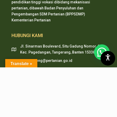
pendidikan tinggi vokasi dibidang mekanisasi
pertanian, dibawah Badan Penyuluhan dan
Pengembangan SDM Pertanian (BPPSDMP)
Kementerian Pertanian
HUBUNGI KAMI
Jl. Sinarmas Boulevard, Situ Gadung Nomor. 01 ,
Kec. Pagedangan, Tangerang, Banten 15338
pepi.serpong@pertanian.go.id
Translate »
Telp (021) 38938999
HP & WA: 0851-2478-1061
LAYANAN ONLINE
PMB PEPI Online
SIAKAD