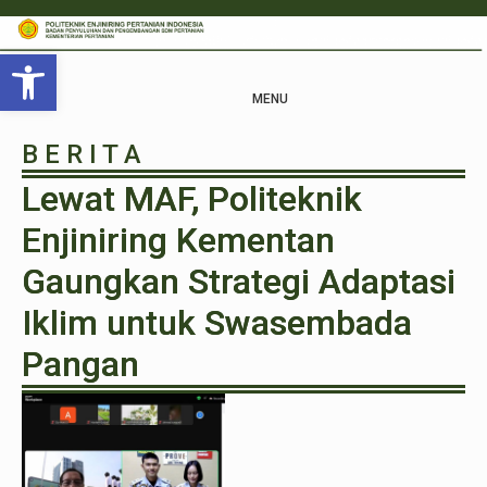
Open toolbar
MENU
B E R I T A
Lewat MAF, Politeknik
Enjiniring Kementan
Gaungkan Strategi Adaptasi
Iklim untuk Swasembada
Pangan