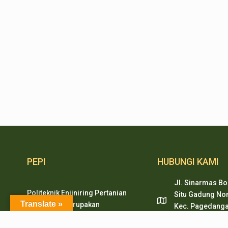
PEPI
HUBUNGI KAMI
Jl. Sinarmas Bo
Politeknik Enjiniring Pertanian
Situ Gadung Nom
Translate »
Indonesia merupakan
Kec. Pagedanga
pendidikan tinggi vokasi
Tangerang, Ban