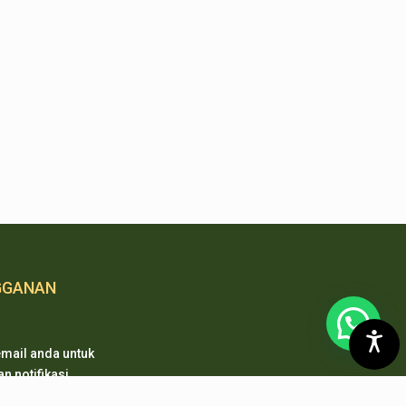
GGANAN
mail anda untuk
 notifikasi
 pembaharuan