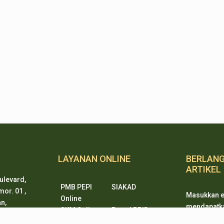
LAYANAN ONLINE
BERLAN
ARTIKEL
ulevard,
PMB PEPI
SIAKAD
or. 01 ,
Masukkan e
Online
n,
mendapatkan
SKM Online
Portal PPID
ten 15338
ketika ada
Sister
e-Journal