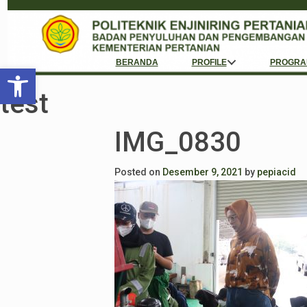
BERANDA
PROFILE
PROGRA
Open toolbar
test
IMG_0830
Posted on
Desember 9, 2021
by
pepiacid