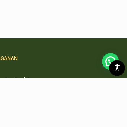
GGANAN
mail anda untuk
 notifikasi
 pembaharuan
 kami.