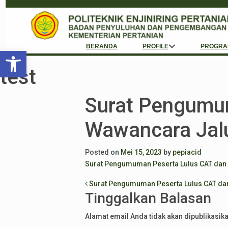
BERANDA
PROFILE
PROGRA
Open toolbar
test
Surat Pengumum
Wawancara Jal
Posted on
Mei 15, 2023
by
pepiacid
Surat Pengumuman Peserta Lulus CAT dan
Post navigation
Surat Pengumuman Peserta Lulus CAT da
Tinggalkan Balasan
Alamat email Anda tidak akan dipublikasika