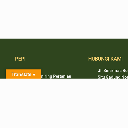
PEPI
HUBUNGI KAMI
Jl. Sinarmas Bo
Translate »
Politeknik Enjiniring Pertanian
Situ Gadung Nom
Indonesia merupakan
Kec. Pagedanga
pendidikan tinggi vokasi
Tangerang, Ban
dibidang mekanisasi pertanian,
pepi.serpong@pe
dibawah Badan Penyuluhan dan
Pengembangan SDM Pertanian
Telp (021) 3893
(BPPSDMP) Kementerian
HP & WA: 0851-
Pertanian