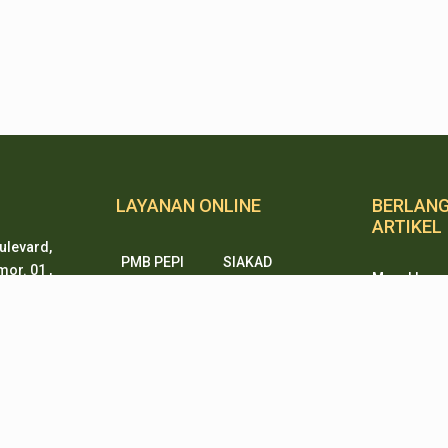
LAYANAN ONLINE
BERLAN
ARTIKEL
ulevard,
PMB PEPI
SIAKAD
or. 01 ,
Masukkan e
Online
n,
mendapatkan
SKM Online
Portal PPID
ten 15338
ketika ada
Sister
e-Journal
artikel dari
rtanian.go.id
e-Repository
SiJAMU
e-Complaint
Email*
8999
2478-1061