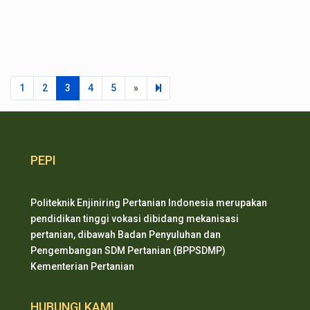
Next page
8
1
2
3
4
5
»
PEPI
Politeknik Enjiniring Pertanian Indonesia merupakan
pendidikan tinggi vokasi dibidang mekanisasi
pertanian, dibawah Badan Penyuluhan dan
Pengembangan SDM Pertanian (BPPSDMP)
Kementerian Pertanian
HUBUNGI KAMI