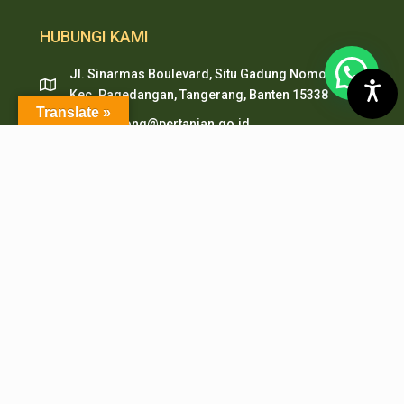
HUBUNGI KAMI
Jl. Sinarmas Boulevard, Situ Gadung Nomor. 01 ,
Kec. Pagedangan, Tangerang, Banten 15338
Translate »
pepi.serpong@pertanian.go.id
Telp (021) 38938999
HP & WA: 0851-2478-1061
LAYANAN ONLINE
PMB PEPI Online
SIAKAD
SKM Online
Portal PPID
Sister
e-Journal