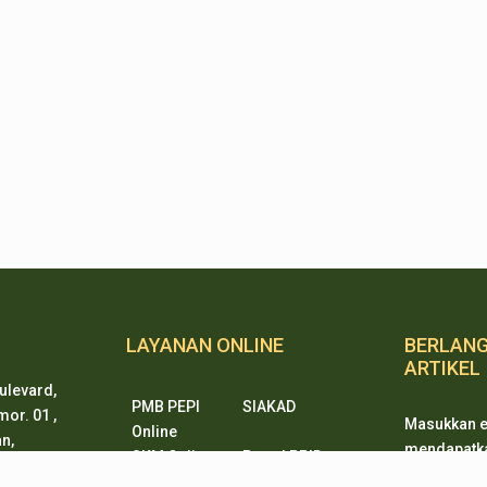
LAYANAN ONLINE
BERLAN
ARTIKEL
ulevard,
PMB PEPI
SIAKAD
or. 01 ,
Masukkan e
Online
n,
mendapatkan
SKM Online
Portal PPID
ten 15338
ketika ada
Sister
e-Journal