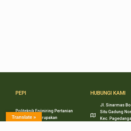
PEPI
HUBUNGI KAMI
Jl. Sinarmas Bo
Politeknik Enjiniring Pertanian
Situ Gadung Nom
Translate »
Indonesia merupakan
Kec. Pagedanga
pendidikan tinggi vokasi
Tangerang, Ban