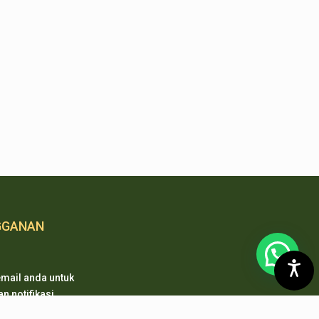
GGANAN
mail anda untuk
 notifikasi
 pembaharuan