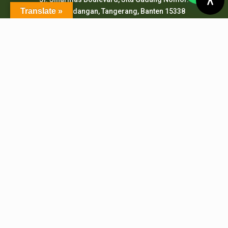
Translate »
Kec. Pagedangan, Tangerang, Banten 15338
pepi.serpong@pertanian.go.id
Telp (021) 38938999
HP & WA: 0851-2478-1061
LAYANAN ONLINE
PMB PEPI Online
SIAKAD
SKM Online
Portal PPID
Sister
e-Journal
e-Repository
SiJAMU
e-Complaint