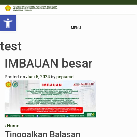
Open toolbar
MENU
test
IMBAUAN besar
Posted on
Juni 5, 2024
by
pepiacid
Post navigation
Home
Tinggalkan Balasan