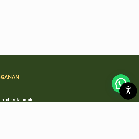
GGANAN
mail anda untuk
 notifikasi
 pembaharuan
 kami.