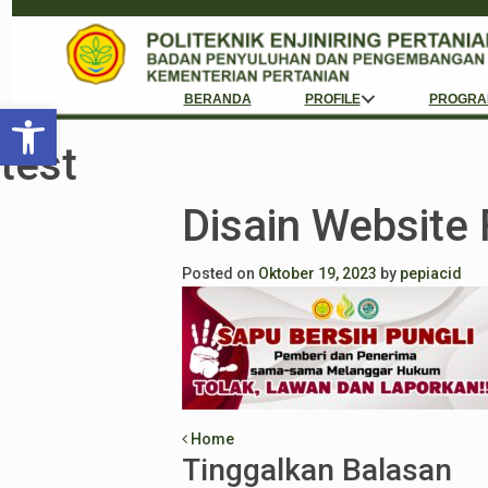
BERANDA
PROFILE
PROGRA
Open toolbar
test
Disain Website
Posted on
Oktober 19, 2023
by
pepiacid
Post navigation
Home
Tinggalkan Balasan