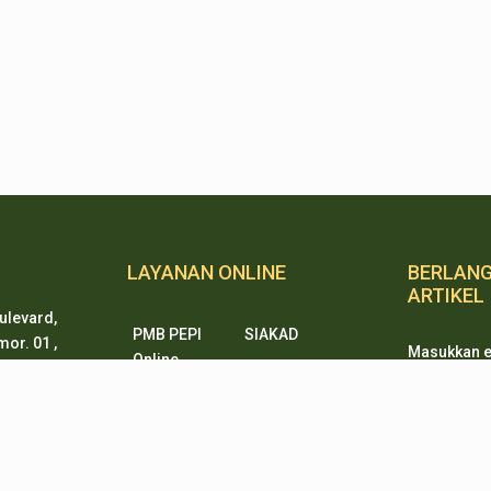
LAYANAN ONLINE
BERLAN
ARTIKEL
ulevard,
PMB PEPI
SIAKAD
or. 01 ,
Masukkan e
Online
n,
mendapatkan
SKM Online
Portal PPID
ten 15338
ketika ada
Sister
e-Journal
artikel dari
rtanian.go.id
e-Repository
SiJAMU
e-Complaint
Email*
8999