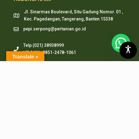
Jl. Sinarmas Boulevard, Situ Gadung Nomor. 01 ,
Kec. Pagedangan, Tangerang, Banten 15338
pepi.serpong@pertanian.go.id
Telp (021) 38938999
HP & WA: 0851-2478-1061
Translate »
LAYANAN ONLINE
PMB PEPI Online
SIAKAD
SKM Online
Portal PPID
Sister
e-Journal
e-Repository
SiJAMU