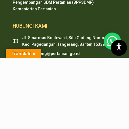
Pengembangan SDM Pertanian (BPPSDMP)
Kementerian Pertanian
HUBUNGI KAMI
Jl. Sinarmas Boulevard, Situ Gadung Nomor. 01 ,
Kec. Pagedangan, Tangerang, Banten 15338
Translate »
pepi.serpong@pertanian.go.id
Telp (021) 38938999
HP & WA: 0851-2478-1061
LAYANAN ONLINE
PMB PEPI Online
SIAKAD
SKM Online
Portal PPID