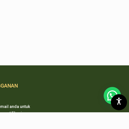
GGANAN
mail anda untuk
 notifikasi
 pembaharuan
 kami.