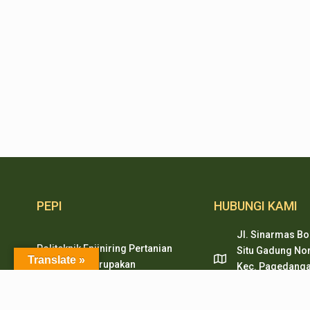
PEPI
HUBUNGI KAMI
Jl. Sinarmas Bo
Politeknik Enjiniring Pertanian
Situ Gadung Nom
Translate »
Indonesia merupakan
Kec. Pagedanga
pendidikan tinggi vokasi
Tangerang, Ban
dibidang mekanisasi pertanian,
pepi.serpong@pe