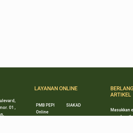
LAYANAN ONLINE
BERLAN
ARTIKEL
ulevard,
PMB PEPI
SIAKAD
or. 01 ,
Masukkan e
Online
n,
mendapatkan
SKM Online
Portal PPID
ten 15338
ketika ada
Sister
e-Journal
artikel dari
rtanian.go.id
e-Repository
SiJAMU