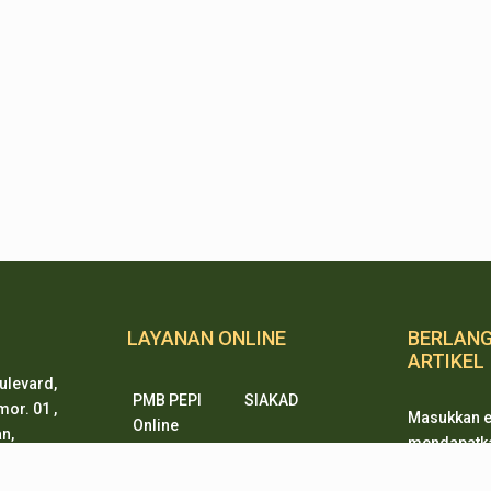
LAYANAN ONLINE
BERLAN
ARTIKEL
ulevard,
PMB PEPI
SIAKAD
or. 01 ,
Masukkan e
Online
n,
mendapatkan
SKM Online
Portal PPID
ten 15338
ketika ada
Sister
e-Journal