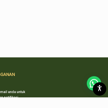
GGANAN
mail anda untuk
 notifikasi
 pembaharuan