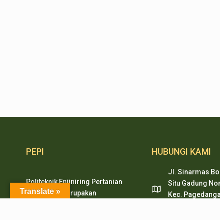
PEPI
HUBUNGI KAMI
Jl. Sinarmas Bo
Politeknik Enjiniring Pertanian
Situ Gadung Nom
Translate »
Indonesia merupakan
Kec. Pagedanga
pendidikan tinggi vokasi
Tangerang, Ban
dibidang mekanisasi pertanian,