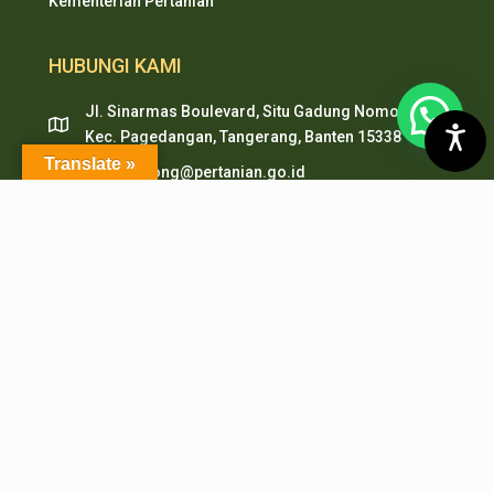
Kementerian Pertanian
HUBUNGI KAMI
Jl. Sinarmas Boulevard, Situ Gadung Nomor. 01 ,
Kec. Pagedangan, Tangerang, Banten 15338
Translate »
pepi.serpong@pertanian.go.id
Telp (021) 38938999
HP & WA: 0851-2478-1061
LAYANAN ONLINE
PMB PEPI Online
SIAKAD
SKM Online
Portal PPID
Sister