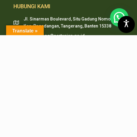
HUBUNGI KAMI
Jl. Sinarmas Boulevard, Situ Gadung Nomor. 01 ,
Kec. Pagedangan, Tangerang, Banten 15338
Translate »
pepi.serpong@pertanian.go.id
Telp (021) 38938999
HP & WA: 0851-2478-1061
LAYANAN ONLINE
PMB PEPI Online
SIAKAD
SKM Online
Portal PPID
Sister
e-Journal
e-Repository