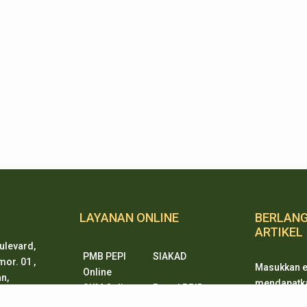
LAYANAN ONLINE
BERLAN
ARTIKEL
ulevard,
PMB PEPI
SIAKAD
or. 01 ,
Masukkan e
Online
n,
mendapatkan
SKM Online
Portal PPID
ten 15338
ketika ada
Sister
e-Journal