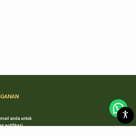
GGANAN
mail anda untuk
 notifikasi
 pembaharuan