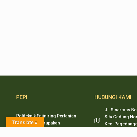
PEPI
HUBUNGI KAMI
Jl. Sinarmas Bo
Politeknik Enjiniring Pertanian
Situ Gadung Nom
Translate »
Indonesia merupakan
Kec. Pagedanga
pendidikan tinggi vokasi
Tangerang, Ban