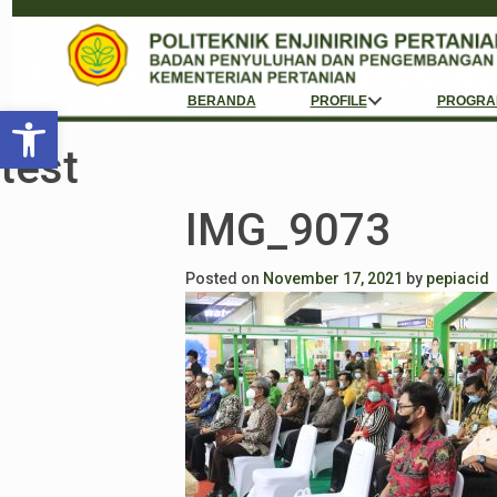
BERANDA
PROFILE
PROGRA
Open toolbar
test
IMG_9073
Posted on
November 17, 2021
by
pepiacid