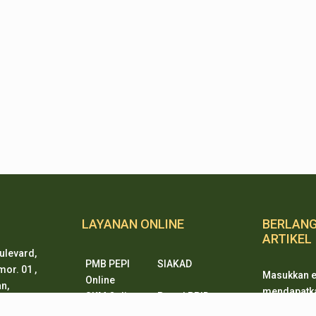
LAYANAN ONLINE
BERLAN
ARTIKEL
ulevard,
PMB PEPI
SIAKAD
or. 01 ,
Masukkan e
Online
n,
mendapatkan
SKM Online
Portal PPID
ten 15338
ketika ada
Sister
e-Journal