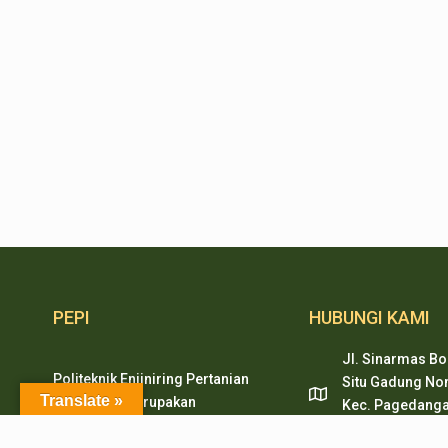
PEPI
HUBUNGI KAMI
Jl. Sinarmas Bo
Politeknik Enjiniring Pertanian
Situ Gadung Nom
Translate »
Indonesia merupakan
Kec. Pagedanga
pendidikan tinggi vokasi
Tangerang, Ban