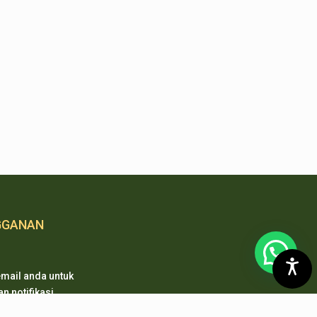
GGANAN
mail anda untuk
 notifikasi
 pembaharuan