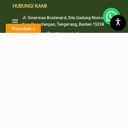
HUBUNGI KAMI
Jl. Sinarmas Boulevard, Situ Gadung Nomor. 01 ,
Kec. Pagedangan, Tangerang, Banten 15338
Translate »
pepi.serpong@pertanian.go.id
Telp (021) 38938999
HP & WA: 0851-2478-1061
LAYANAN ONLINE
PMB PEPI Online
SIAKAD
SKM Online
Portal PPID
Sister
e-Journal
e-Repository