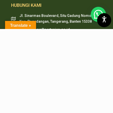
HUBUNGI KAMI
Jl. Sinarmas Boulevard, Situ Gadung Nomor. 01 ,
Kec. Pagedangan, Tangerang, Banten 15338
Translate »
pepi.serpong@pertanian.go.id
Telp (021) 38938999
HP & WA: 0851-2478-1061
LAYANAN ONLINE
PMB PEPI Online
SIAKAD
SKM Online
Portal PPID
Sister
e-Journal
e-Repository