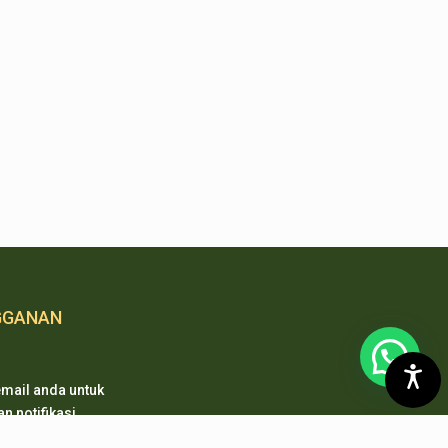
GGANAN
mail anda untuk
 notifikasi
 pembaharuan