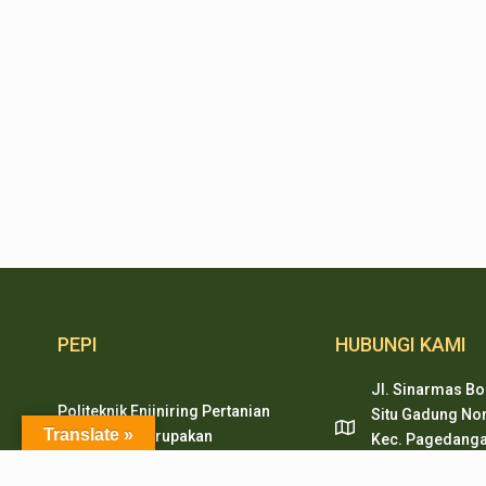
PEPI
HUBUNGI KAMI
Jl. Sinarmas Bo
Politeknik Enjiniring Pertanian
Situ Gadung Nom
Translate »
Indonesia merupakan
Kec. Pagedanga
pendidikan tinggi vokasi
Tangerang, Ban