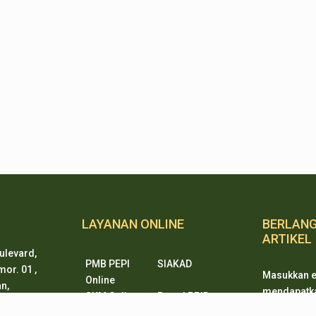
LAYANAN ONLINE
BERLAN
ARTIKEL
ulevard,
PMB PEPI
SIAKAD
or. 01 ,
Masukkan e
Online
n,
mendapatkan
SKM Online
Portal PPID
ten 15338
ketika ada
Sister
e-Journal