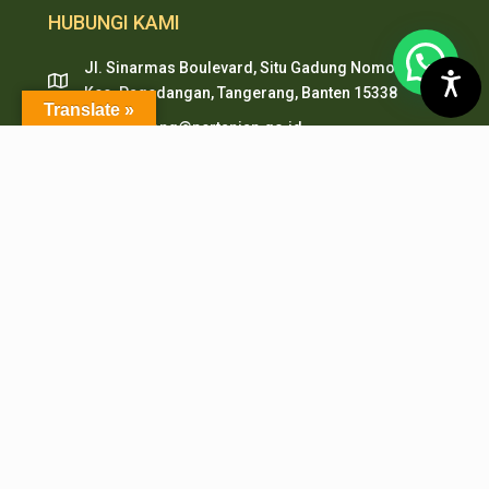
HUBUNGI KAMI
Jl. Sinarmas Boulevard, Situ Gadung Nomor. 01 ,
Kec. Pagedangan, Tangerang, Banten 15338
Translate »
pepi.serpong@pertanian.go.id
Telp (021) 38938999
HP & WA: 0851-2478-1061
LAYANAN ONLINE
PMB PEPI Online
SIAKAD
SKM Online
Portal PPID
Sister
e-Journal
e-Repository