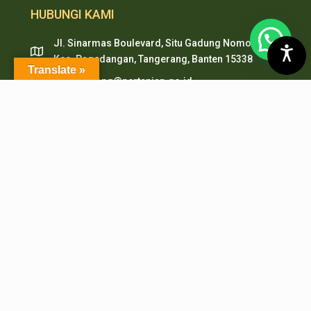
HUBUNGI KAMI
Jl. Sinarmas Boulevard, Situ Gadung Nomor. 01 ,
Kec. Pagedangan, Tangerang, Banten 15338
Translate »
pepi.serpong@pertanian.go.id
Telp (021) 38938999
HP & WA: 0851-2478-1061
LAYANAN ONLINE
PMB PEPI Online
SIAKAD
SKM Online
Portal PPID
Sister
e-Journal
e-Repository