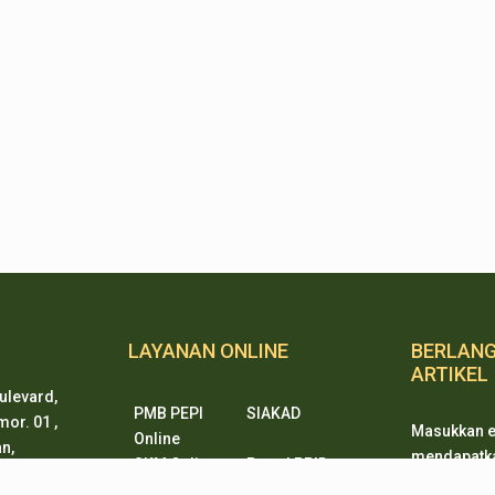
LAYANAN ONLINE
BERLAN
ARTIKEL
ulevard,
PMB PEPI
SIAKAD
or. 01 ,
Masukkan e
Online
n,
mendapatkan
SKM Online
Portal PPID
ten 15338
ketika ada
Sister
e-Journal