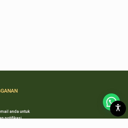
GGANAN
mail anda untuk
 notifikasi
 pembaharuan