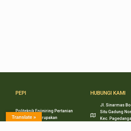
PEPI
HUBUNGI KAMI
Jl. Sinarmas Bo
Politeknik Enjiniring Pertanian
Situ Gadung Nom
Translate »
Indonesia merupakan
Kec. Pagedanga
pendidikan tinggi vokasi
Tangerang, Ban