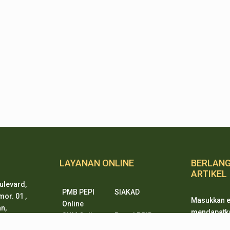
LAYANAN ONLINE
BERLAN
ARTIKEL
ulevard,
PMB PEPI
SIAKAD
or. 01 ,
Masukkan e
Online
n,
mendapatkan
SKM Online
Portal PPID
ten 15338
ketika ada
Sister
e-Journal