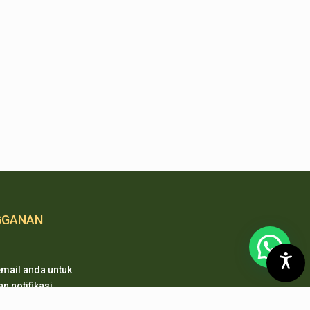
GGANAN
mail anda untuk
 notifikasi
 pembaharuan