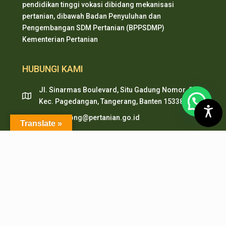
pendidikan tinggi vokasi dibidang mekanisasi
pertanian, dibawah Badan Penyuluhan dan
Pengembangan SDM Pertanian (BPPSDMP)
Kementerian Pertanian
HUBUNGI KAMI
Jl. Sinarmas Boulevard, Situ Gadung Nomor. 01 ,
Kec. Pagedangan, Tangerang, Banten 15338
pepi.serpong@pertanian.go.id
Translate »
Telp (021) 38938999
HP & WA: 0851-2478-1061
LAYANAN ONLINE
PMB PEPI Online
SIAKAD