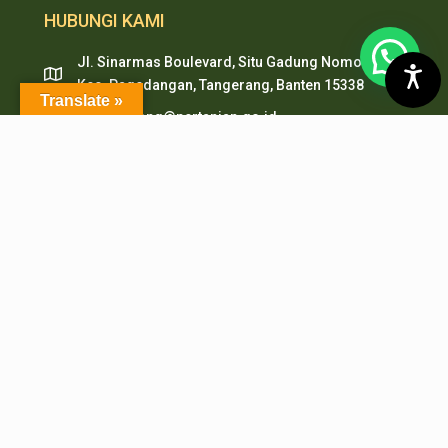
HUBUNGI KAMI
Jl. Sinarmas Boulevard, Situ Gadung Nomor. 01 ,
Kec. Pagedangan, Tangerang, Banten 15338
Translate »
pepi.serpong@pertanian.go.id
Telp (021) 38938999
HP & WA: 0851-2478-1061
LAYANAN ONLINE
PMB PEPI Online
SIAKAD
SKM Online
Portal PPID
Sister
e-Journal
e-Repository