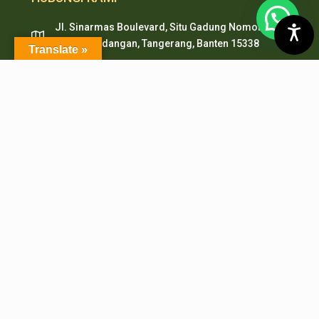
Jl. Sinarmas Boulevard, Situ Gadung Nomor. 01 ,
Kec. Pagedangan, Tangerang, Banten 15338
Translate »
pepi.serpong@pertanian.go.id
Telp (021) 38938999
HP & WA: 0851-2478-1061
LAYANAN ONLINE
PMB PEPI Online
SIAKAD
SKM Online
Portal PPID
Sister
e-Journal
e-Repository
SiJAMU