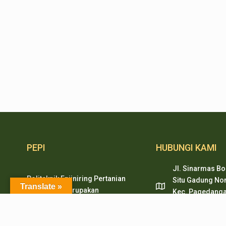
PEPI
HUBUNGI KAMI
Jl. Sinarmas Bo
Politeknik Enjiniring Pertanian
Situ Gadung Nom
Translate »
Indonesia merupakan
Kec. Pagedanga
pendidikan tinggi vokasi
Tangerang, Ban
dibidang mekanisasi pertanian,
pepi.serpong@pe
dibawah Badan Penyuluhan dan