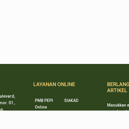
LAYANAN ONLINE
BERLAN
ARTIKEL
ulevard,
PMB PEPI
SIAKAD
or. 01 ,
Masukkan e
Online
n,
mendapatkan
SKM Online
Portal PPID
ten 15338
ketika ada
Sister
e-Journal
artikel dari
rtanian.go.id
e-Repository
SiJAMU