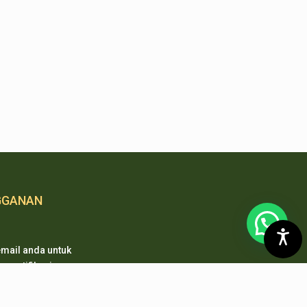
GGANAN
mail anda untuk
 notifikasi
 pembaharuan
 kami.