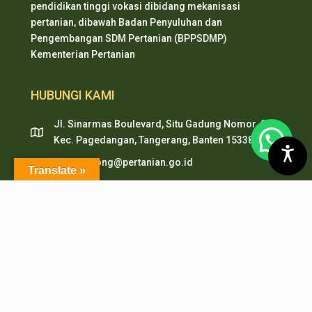
pendidikan tinggi vokasi dibidang mekanisasi
pertanian, dibawah Badan Penyuluhan dan
Pengembangan SDM Pertanian (BPPSDMP)
Kementerian Pertanian
HUBUNGI KAMI
Jl. Sinarmas Boulevard, Situ Gadung Nomor. 01 ,
Kec. Pagedangan, Tangerang, Banten 15338
pepi.serpong@pertanian.go.id
Translate »
Telp (021) 38938999
HP & WA: 0851-2478-1061
LAYANAN ONLINE
PMB PEPI Online
SIAKAD