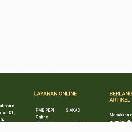
LAYANAN ONLINE
BERLAN
ARTIKEL
ulevard,
PMB PEPI
SIAKAD
or. 01 ,
Masukkan e
Online
n,
mendapatkan
SKM Online
Portal PPID
ten 15338
ketika ada
Sister
e-Journal