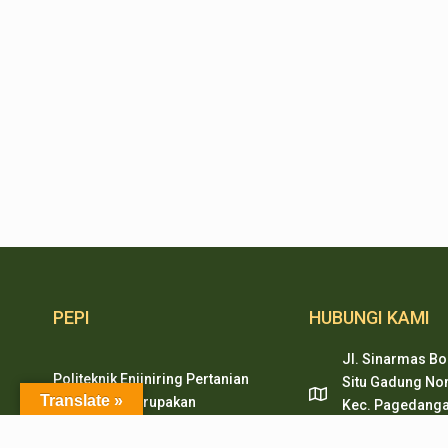
PEPI
HUBUNGI KAMI
Jl. Sinarmas Bo
Politeknik Enjiniring Pertanian
Situ Gadung Nom
Translate »
Indonesia merupakan
Kec. Pagedanga
pendidikan tinggi vokasi
Tangerang, Ban