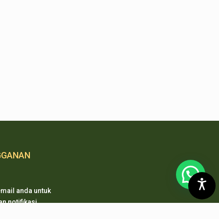
GGANAN
mail anda untuk
 notifikasi
 pembaharuan