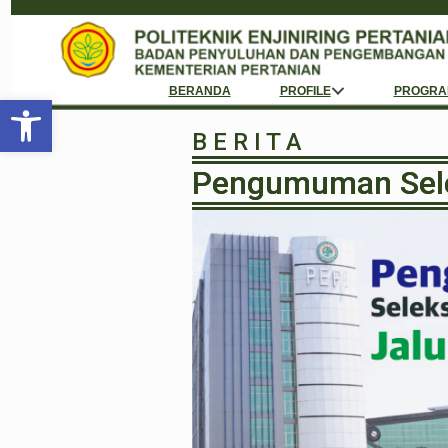
BERANDA
PROFILE
PROGRA
Open toolbar
B E R I T A
Pengumuman Selek