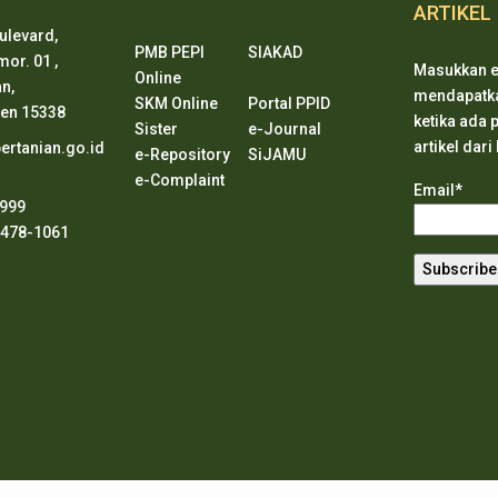
ARTIKEL
ulevard,
PMB PEPI
SIAKAD
or. 01 ,
Masukkan e
Online
n,
mendapatkan
SKM Online
Portal PPID
ten 15338
ketika ada
Sister
e-Journal
artikel dari
rtanian.go.id
e-Repository
SiJAMU
e-Complaint
Email*
8999
2478-1061