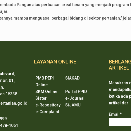
sembada Pangan atau perluasan areal tanam yang menjadi program 
jar.
annya mampu menguasai berbagai bidang di sektor pertanian,” jelas
LAYANAN ONLINE
BERLAN
ARTIKEL
ulevard,
PMB PEPI
SIAKAD
or. 01 ,
Masukkan e
Online
n,
mendapatkan
SKM Online
Portal PPID
ten 15338
ketika ada
Sister
e-Journal
artikel dari
rtanian.go.id
e-Repository
SiJAMU
e-Complaint
Email*
8999
2478-1061