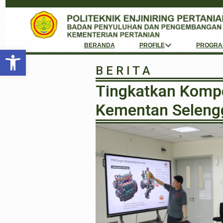
BERANDA
PROFILE
PROGRA
Open toolbar
B E R I T A
Tingkatkan Kompet
Kementan Selengg