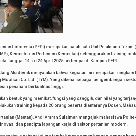
tanian Indonesia (PEPI) merupakan salah satu Unit Pelaksana Teknis
, Kementerian Pertanian (Kementan) selenggarakan training mater
lai tanggal 14 s.d 24 April 2025 bertempat di Kampus PEPI.
Bidang Akademik menyatakan bahwa kegiatan ini merupakan rangkain ke
g Moolsan Co. Ltd. (TYM). Yang dikenal sebagai pengembangan sekto
sin penanam berkualitas tinggi.
n bentuk yang memikat, fungsi yang canggih, dan nilai yang terjang
akukan training kepada 20 orang peserta diantaranya Dosen, Mahasi
ertanian (Mentan), Andi Amran Sulaiman mengajak mahasiswa Politekn
inovasi dan pencipta lapangan kerja di sektor pertanian modern.