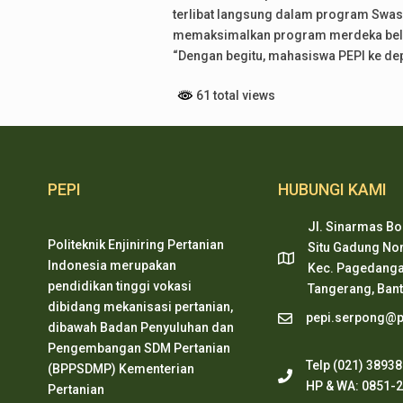
terlibat langsung dalam program Swa
memaksimalkan program merdeka bela
“Dengan begitu, mahasiswa PEPI ke dep
61 total views
PEPI
HUBUNGI KAMI
Jl. Sinarmas Bo
Politeknik Enjiniring Pertanian
Situ Gadung Nom
Indonesia merupakan
Kec. Pagedanga
pendidikan tinggi vokasi
Tangerang, Ban
dibidang mekanisasi pertanian,
pepi.serpong@pe
dibawah Badan Penyuluhan dan
Pengembangan SDM Pertanian
Telp (021) 3893
(BPPSDMP) Kementerian
HP & WA: 0851-
Pertanian