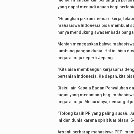
Mentan menekankan pentingnya peran
yang dapat menjadi acuan bagi pertani
“Hilangkan pikiran mencari kerja, teta
mahasiswa Indonesia bisa membuat spar
hanya mendukung swasembada pangan na
Mentan menegaskan bahwa mahasiswa, t
lumbung pangan dunia. Hal ini bisa di
negara maju seperti Jepang.
“Kita bisa membangun kerjasama deng
pertanian Indonesia. Ke depan, kita bi
Disisi lain Kepala Badan Penyuluhan 
tugas yang menantang bagi mahasiswa
negara maju. Menurutnya, semangat ju
“Tolong kasih PR yang paling susah. 
ini dan dunia karena spirit luar biasa.
Arsanti berharap mahasiswa PEPI mampu