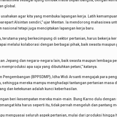
 mahasiswa sebagai ujung tombak masa depan bangsa, dengan kema
an global.
pi usahakan agar kita yang membuka lapangan kerja. Latih kemampuan
epart Alsintan sendiri,” ujar Mentan. Ia mendorong mahasiswa unt
sional tetapi juga menciptakan lapangan kerja baru.
erutama yang berkecimpung di sektor pertanian, harus bekerja ke
capai melalui kolaborasi dengan berbagai pihak, baik swasta maupun
an Jepang dan negara-negara lain, baik swasta maupun lembaga pe
sa memproduksi apa saja yang dibutuhkan petani,” katanya.
dan Pengembangan (BPPSDMP), Idha Widi Arsanti mengajak para peng
, sehingga mereka mampu menghadapi tantangan pertanian masa d
ang dan ketekunan adalah kunci keberhasilan.
Jangan beri kesempatan mereka main-main. Bung Karno dulu dengan s
 Semangat kita harus seperti itu, tidak pernah mengeluh dan pantang 
 menguasai seluruh aspek pertanian, mulai dari produksi hingga hi