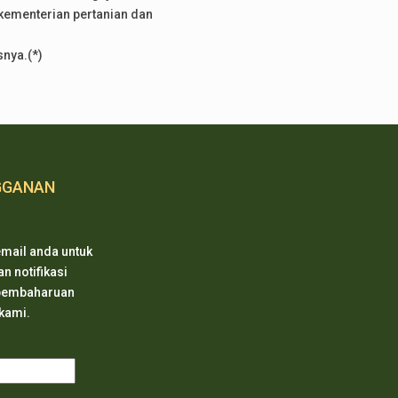
kementerian pertanian dan
nya.(*)
GGANAN
mail anda untuk
 notifikasi
 pembaharuan
 kami.