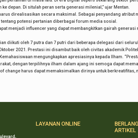
an pertanian di masa lalu. Di era digital seperti sekarang sektor pe
ke depan. Di situlah peran serta generasi milenial,” ujar Mentan.
harus direalisasikan secara maksimal. Sebagai penyandang atribut m
entang potensi pertanian diberbagai forum media sosial.
 dapat menjadi influencer yang dapat membangkitkan gairah genera
ian diikuti oleh 7 putra dan 7 putri dari beberapa delegasi dari selu
 Oktober 2021. Prestasi ini disambut baik oleh civitas akademik Polite
ng Kemahasiswaan mengungkapkan apresiasinya kepada Ilham. “Prestas
kat, dengan terpilihnya ilham dalam ajang ini semoga dapat mema
of change harus dapat memaksimalkan dirinya untuk berkreatifitas, 
LAYANAN ONLINE
BERLAN
ARTIKEL
ulevard,