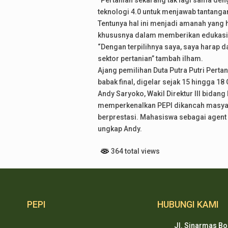
“Pertanian sekarang tak lagi sama deng
teknologi 4.0 untuk menjawab tantangan 
Tentunya hal ini menjadi amanah yang 
khususnya dalam memberikan edukasi t
“Dengan terpilihnya saya, saya harap
sektor pertanian” tambah ilham.
Ajang pemilihan Duta Putra Putri Pertan
babak final, digelar sejak 15 hingga 18
Andy Saryoko, Wakil Direktur III bida
memperkenalkan PEPI dikancah masyara
berprestasi. Mahasiswa sebagai agent 
ungkap Andy.
364 total views
PEPI
HUBUNGI KAMI
Jl. Sinarmas Bo