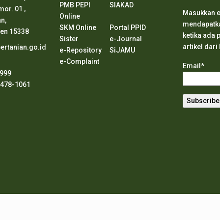
PMB PEPI
SIAKAD
or. 01 ,
Masukkan e
Online
n,
mendapatkan
SKM Online
Portal PPID
ten 15338
ketika ada
Sister
e-Journal
artikel dari
rtanian.go.id
e-Repository
SiJAMU
e-Complaint
Email*
8999
2478-1061