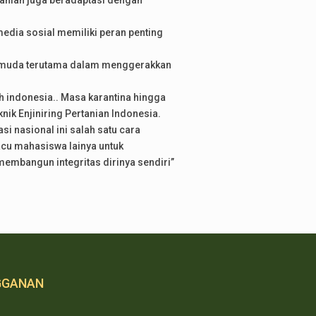
rtanian juga beradaptasi dengan
edia sosial memiliki peran penting
si muda terutama dalam menggerakkan
ruh indonesia.. Masa karantina hingga
knik Enjiniring Pertanian Indonesia.
i nasional ini salah satu cara
cu mahasiswa lainya untuk
membangun integritas dirinya sendiri”
GGANAN