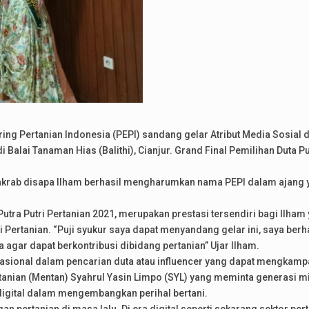
ng Pertanian Indonesia (PEPI) sandang gelar Atribut Media Sosial d
Balai Tanaman Hias (Balithi), Cianjur. Grand Final Pemilihan Duta Pu
krab disapa Ilham berhasil mengharumkan nama PEPI dalam ajang ya
Putra Putri Pertanian 2021, merupakan prestasi tersendiri bagi Ilh
Pertanian. “Puji syukur saya dapat menyandang gelar ini, saya berha
a agar dapat berkontribusi dibidang pertanian” Ujar Ilham.
nasional dalam pencarian duta atau influencer yang dapat mengkamp
rtanian (Mentan) Syahrul Yasin Limpo (SYL) yang meminta generasi mi
igital dalam mengembangkan perihal bertani.