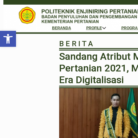
BERANDA
PROFILE
PROGRA
Open toolbar
B E R I T A
Sandang Atribut M
Pertanian 2021, 
Era Digitalisasi