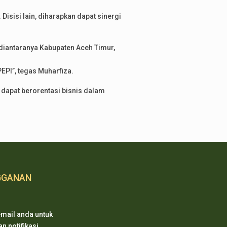
sisi lain, diharapkan dapat sinergi
iantaranya Kabupaten Aceh Timur,
EPI”, tegas Muharfiza.
 dapat berorentasi bisnis dalam
GGANAN
mail anda untuk
 notifikasi