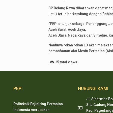
BP Belang Rawa diharapkan dapat menja
untuk terus berkembang dengan Babins
“PEPI ditunjuk sebagai Penanggung J
Aceh Barat, Aceh Jaya,
Aceh Utara, Naga Raya dan Simelue. Kab
Nantinya rekan rekan LO akan melaksan
pemanfaatan Alat Mesin Pertanian (Alsin
15 total views
PEPI
HUBUNGI KAMI
Jl. Sinarmas Bo
Politeknik Enjiniring Pertanian
Situ Gadung Nom
Indonesia merupakan
Kec. Pagedanga