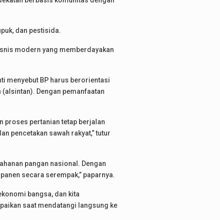
ndekatan berbasis komunitas dengan
upuk, dan pestisida.
ibisnis modern yang memberdayakan
i menyebut BP harus berorientasi
n (alsintan). Dengan pemanfaatan
 proses pertanian tetap berjalan
an pencetakan sawah rakyat,” tutur
etahanan pangan nasional. Dengan
 panen secara serempak,” paparnya.
ekonomi bangsa, dan kita
paikan saat mendatangi langsung ke