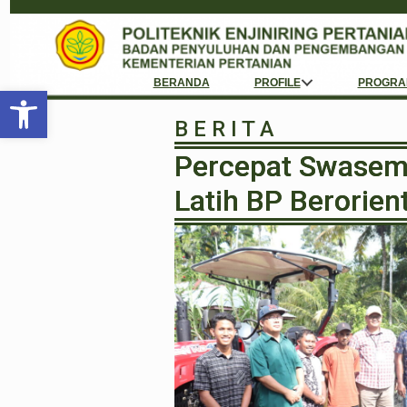
BERANDA
PROFILE
PROGRA
Open toolbar
B E R I T A
Percepat Swasemb
Latih BP Berorient