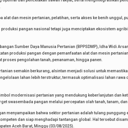
 optimal dan pencetakan sawah rakyat, serta mengintegrasikan pe
.
a alat dan mesin pertanian, pelatihan, serta akses ke benih unggul, p
n produksi pangan nasional tetapi juga menciptakan ekosistem agr
angan Sumber Daya Manusia Pertanian (BPPSDMP), Idha Widi Arsant
gkatan produksi pangan dengan pemanfaatan alat dan mesin pertania
t proses pengolahan tanah, penanaman, hingga panen.
rtanian semakin berkurang, alsintan menjadi solusi untuk memastikan
gelolaan lahan lebih terstruktur, termasuk optimalisasi lahan rawa d
ga simbol modernisasi pertanian yang mendukung keberlanjutan dan k
arget swasembada pangan melalui percepatan olah tanah, tanam, dan
ungan menyampaikan bahwa sektor pertanian adalah tulang punggung 
mpeten dan siap menghadapi tantangan global. Hal tersebut disam
paten Aceh Barat, Minggu (03/08/2025).