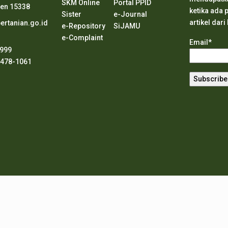
SKM Online
Portal PPID
ten 15338
ketika ada
Sister
e-Journal
artikel dari
rtanian.go.id
e-Repository
SiJAMU
e-Complaint
Email*
8999
2478-1061