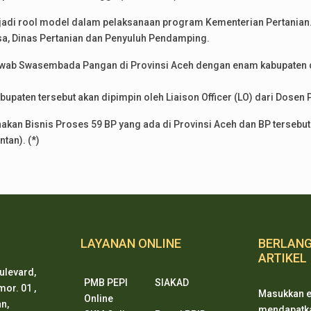
di rool model dalam pelaksanaan program Kementerian Pertanian. Di
a, Dinas Pertanian dan Penyuluh Pendamping.
awab Swasembada Pangan di Provinsi Aceh dengan enam kabupaten d
upaten tersebut akan dipimpin oleh Liaison Officer (LO) dari Dosen P
akan Bisnis Proses 59 BP yang ada di Provinsi Aceh dan BP tersebut
tan). (*)
LAYANAN ONLINE
BERLAN
ARTIKEL
ulevard,
PMB PEPI
SIAKAD
or. 01 ,
Masukkan e
Online
n,
mendapatkan