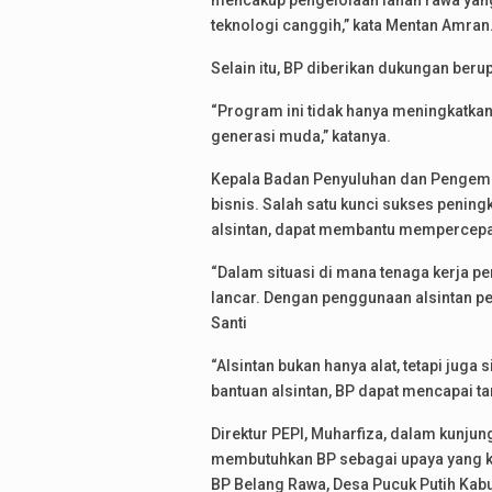
mencakup pengelolaan lahan rawa yang
teknologi canggih,” kata Mentan Amran
Selain itu, BP diberikan dukungan berup
“Program ini tidak hanya meningkatka
generasi muda,” katanya.
Kepala Badan Penyuluhan dan Pengemb
bisnis. Salah satu kunci sukses penin
alsintan, dapat membantu mempercepa
“Dalam situasi di mana tenaga kerja pe
lancar. Dengan penggunaan alsintan pen
Santi
“Alsintan bukan hanya alat, tetapi ju
bantuan alsintan, BP dapat mencapai t
Direktur PEPI, Muharfiza, dalam kunj
membutuhkan BP sebagai upaya yang ko
BP Belang Rawa, Desa Pucuk Putih Kabu