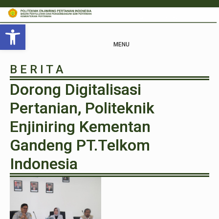
Open toolbar
MENU
B E R I T A
Dorong Digitalisasi
Pertanian, Politeknik
Enjiniring Kementan
Gandeng PT.Telkom
Indonesia