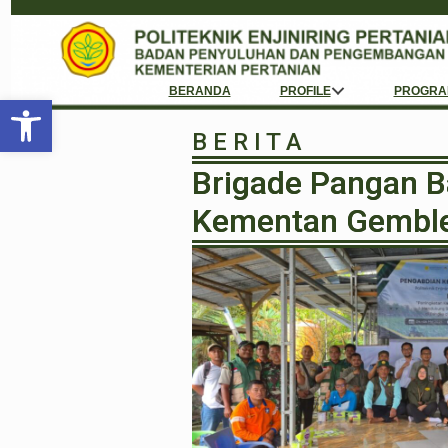
BERANDA
PROFILE
PROGRA
Open toolbar
B E R I T A
Brigade Pangan Ba
Kementan Gemble