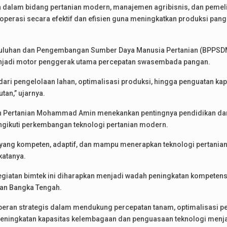
dalam bidang pertanian modern, manajemen agribisnis, dan pemelih
perasi secara efektif dan efisien guna meningkatkan produksi pa
yuluhan dan Pengembangan Sumber Daya Manusia Pertanian (BPPSDM
njadi motor penggerak utama percepatan swasembada pangan.
i dari pengelolaan lahan, optimalisasi produksi, hingga penguatan 
tan,” ujarnya.
an Pertanian Mohammad Amin menekankan pentingnya pendidikan dan 
ikuti perkembangan teknologi pertanian modern.
ang kompeten, adaptif, dan mampu menerapkan teknologi pertanian
 katanya.
giatan bimtek ini diharapkan menjadi wadah peningkatan kompetensi
dan Bangka Tengah.
peran strategis dalam mendukung percepatan tanam, optimalisasi pe
 peningkatan kapasitas kelembagaan dan penguasaan teknologi menj