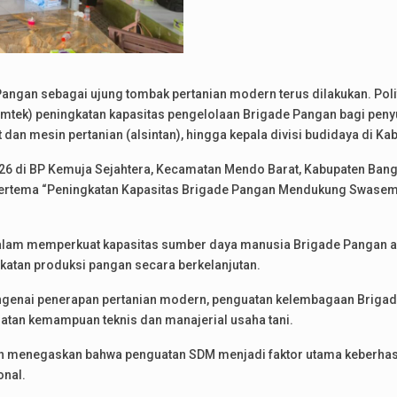
gan sebagai ujung tombak pertanian modern terus dilakukan. Polite
imtek) peningkatan kapasitas pengelolaan Brigade Pangan bagi pen
t dan mesin pertanian (alsintan), hingga kepala divisi budidaya di 
26 di BP Kemuja Sejahtera, Kecamatan Mendo Barat, Kabupaten Bang
bertema “Peningkatan Kapasitas Brigade Pangan Mendukung Swasem
s dalam memperkuat kapasitas sumber daya manusia Brigade Panga
gkatan produksi pangan secara berkelanjutan.
enai penerapan pertanian modern, penguatan kelembagaan Brigad
uatan kemampuan teknis dan manajerial usaha tani.
an menegaskan bahwa penguatan SDM menjadi faktor utama keberha
nal.