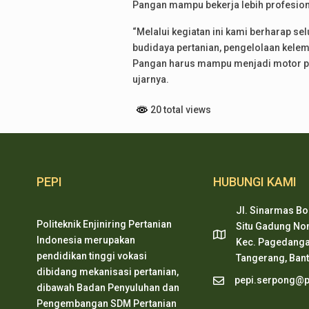
Pangan mampu bekerja lebih profesiona
“Melalui kegiatan ini kami berharap 
budidaya pertanian, pengelolaan kele
Pangan harus mampu menjadi motor pen
ujarnya.
20 total views
PEPI
HUBUNGI KAMI
Jl. Sinarmas Bo
Politeknik Enjiniring Pertanian
Situ Gadung Nom
Indonesia merupakan
Kec. Pagedanga
pendidikan tinggi vokasi
Tangerang, Ban
dibidang mekanisasi pertanian,
pepi.serpong@pe
dibawah Badan Penyuluhan dan
Pengembangan SDM Pertanian