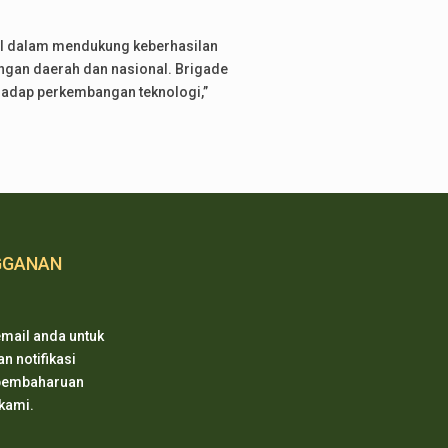
ial dalam mendukung keberhasilan
ngan daerah dan nasional. Brigade
hadap perkembangan teknologi,”
GGANAN
mail anda untuk
 notifikasi
 pembaharuan
 kami.