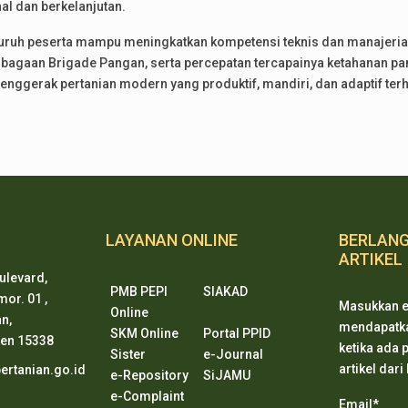
l dan berkelanjutan.
seluruh peserta mampu meningkatkan kompetensi teknis dan manajer
mbagaan Brigade Pangan, serta percepatan tercapainya ketahanan pa
ggerak pertanian modern yang produktif, mandiri, dan adaptif ter
LAYANAN ONLINE
BERLAN
ARTIKEL
ulevard,
PMB PEPI
SIAKAD
or. 01 ,
Masukkan e
Online
n,
mendapatkan
SKM Online
Portal PPID
ten 15338
ketika ada
Sister
e-Journal
artikel dari
rtanian.go.id
e-Repository
SiJAMU
e-Complaint
Email*