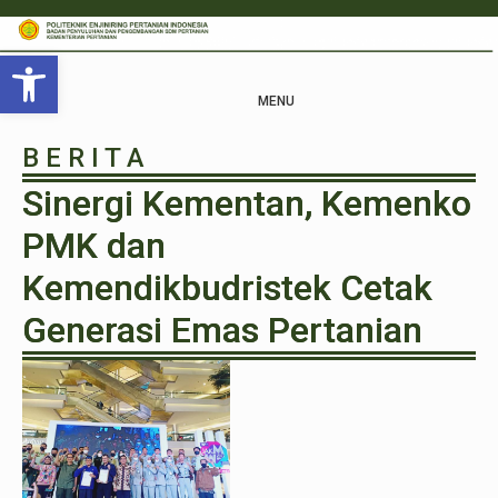
Open toolbar
MENU
B E R I T A
Sinergi Kementan, Kemenko
PMK dan
Kemendikbudristek Cetak
Generasi Emas Pertanian