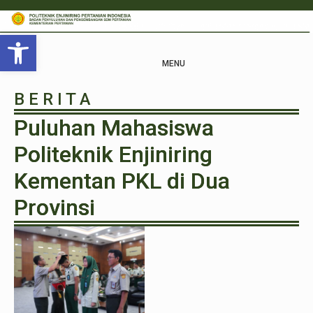
Open toolbar
MENU
B E R I T A
Puluhan Mahasiswa
Politeknik Enjiniring
Kementan PKL di Dua
Provinsi