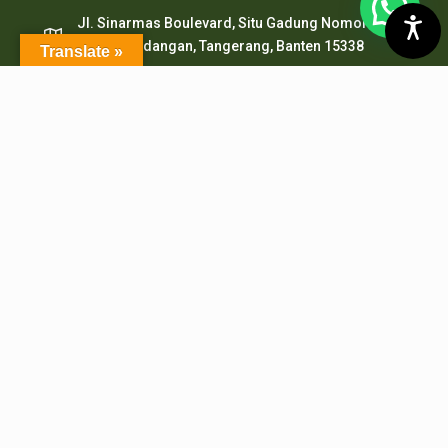
Jl. Sinarmas Boulevard, Situ Gadung Nomor. 01 ,
Kec. Pagedangan, Tangerang, Banten 15338
Translate »
pepi.serpong@pertanian.go.id
Telp (021) 38938999
HP & WA: 0851-2478-1061
LAYANAN ONLINE
PMB PEPI Online
SIAKAD
SKM Online
Portal PPID
Sister
e-Journal
e-Repository
SiJAMU
e-Complaint